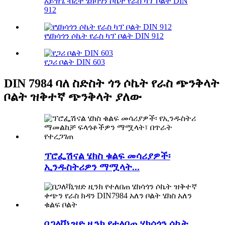
አይዝጌ ብረት ሄክሳጎን ሶኬት የራስ ካፕ ቦልት DIN
912
የሄክሳጎን ሶኬት የራስ ካፕ ቦልት DIN 912
የጋሪ ቦልት DIN 603
DIN 7984 ባለ ስድስት ጎን ሶኬት የራስ ጭንቅላት
ቦልት ዝቅተኛ ጭንቅላት ያለው
ፕሮፌሽናል ሄክስ ቁልፍ መሳሪያዎች፡
ኢንዱስትሪዎን ማሟላት...
በጋለቫኒዝድ ዚንክ የተለበጠ ሄክሳጎን ሶኬት