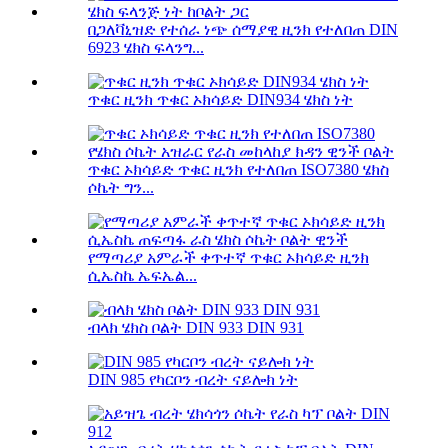
በጋለቫኒዝድ የተሰራ ነጭ ሰማያዊ ዚንክ የተለበጠ DIN
6923 ሄክስ ፍላንግ...
ጥቁር ዚንክ ጥቁር ኦክሳይድ DIN934 ሄክስ ነት
ጥቁር ኦክሳይድ ጥቁር ዚንክ የተለበጠ ISO7380 ሄክስ
ሶኬት ግን...
የማጣሪያ አምራች ቀጥተኛ ጥቁር ኦክሳይድ ዚንክ
ሲኤስኬ ኤፍኤል...
ብላክ ሄክስ ቦልት DIN 933 DIN 931
DIN 985 የካርቦን ብረት ናይሎክ ነት