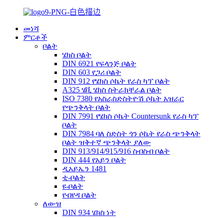
መነሻ
ምርቶች
ቦልት
ሄክስ ቦልት
DIN 6921 የፍላንጅ ቦልት
DIN 603 የጋሪ ቦልት
DIN 912 የሄክስ ሶኬት የራስ ካፕ ቦልት
A325 ሄቪ ሄክስ ስትራክቸራል ቦልት
ISO 7380 የአስራስድስትዮሽ ሶኬት አዝራር
የጭንቅላት ቦልት
DIN 7991 የሄክስ ሶኬት Countersunk የራስ ካፕ
ቦልት
DIN 7984 ባለ ስድስት ጎን ሶኬት የራስ ጭንቅላት
ቦልት ዝቅተኛ ጭንቅላት ያለው
DIN 913/914/915/916 ስብስብ ቦልት
DIN 444 የአይን ቦልት
ዲአይኤን 1481
ቲ-ቦልት
ዩ-ቦልት
የብየዳ ቦልት
ለውዝ
DIN 934 ሄክስ ነት