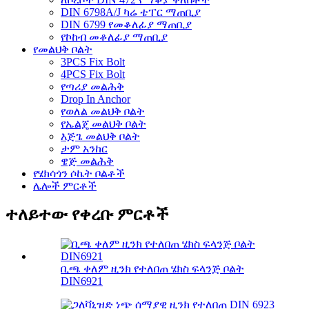
DIN 6798A/J ካሬ ቴፐር ማጠቢያ
DIN 6799 የመቆለፊያ ማጠቢያ
የኮከብ መቆለፊያ ማጠቢያ
የመልህቅ ቦልት
3PCS Fix Bolt
4PCS Fix Bolt
የጣሪያ መልሕቅ
Drop In Anchor
የወለል መልህቅ ቦልት
የኤልጄ መልህቅ ቦልት
እጅጌ መልህቅ ቦልት
ታም አንከር
ዌጅ መልሕቅ
የሄክሳጎን ሶኬት ቦልቶች
ሌሎች ምርቶች
ተለይተው የቀረቡ ምርቶች
ቢጫ ቀለም ዚንክ የተለበጠ ሄክስ ፍላንጅ ቦልት
DIN6921