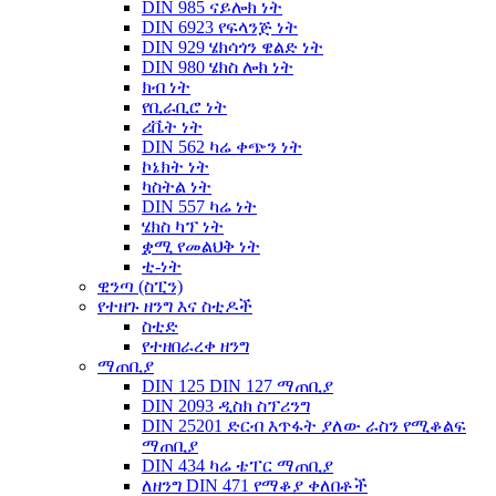
DIN 985 ናይሎክ ነት
DIN 6923 የፍላንጅ ነት
DIN 929 ሄክሳጎን ዌልድ ነት
DIN 980 ሄክስ ሎክ ነት
ክብ ነት
የቢራቢሮ ነት
ሪቬት ነት
DIN 562 ካሬ ቀጭን ነት
ኮኔክት ነት
ካስትል ነት
DIN 557 ካሬ ነት
ሄክስ ካፕ ነት
ቋሚ የመልህቅ ነት
ቲ-ነት
ዊንጣ (ስፒን)
የተዘጉ ዘንግ እና ስቲዶች
ስቲድ
የተዘበራረቀ ዘንግ
ማጠቢያ
DIN 125 DIN 127 ማጠቢያ
DIN 2093 ዲስክ ስፕሪንግ
DIN 25201 ድርብ እጥፋት ያለው ራስን የሚቆልፍ
ማጠቢያ
DIN 434 ካሬ ቴፐር ማጠቢያ
ለዘንግ DIN 471 የማቆያ ቀለበቶች