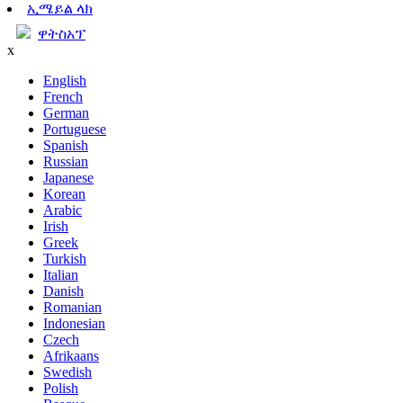
ኢሜይል ላክ
ዋትስአፕ
x
English
French
German
Portuguese
Spanish
Russian
Japanese
Korean
Arabic
Irish
Greek
Turkish
Italian
Danish
Romanian
Indonesian
Czech
Afrikaans
Swedish
Polish