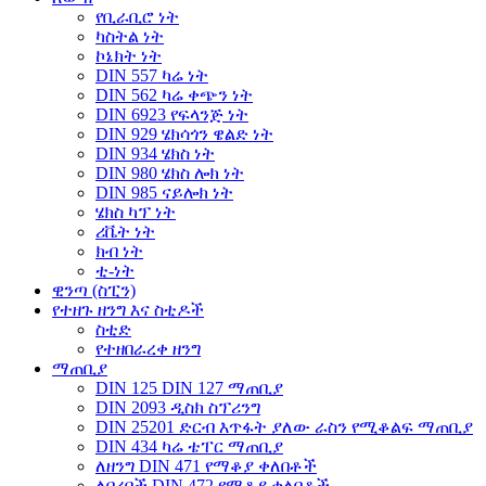
የቢራቢሮ ነት
ካስትል ነት
ኮኔክት ነት
DIN 557 ካሬ ነት
DIN 562 ካሬ ቀጭን ነት
DIN 6923 የፍላንጅ ነት
DIN 929 ሄክሳጎን ዌልድ ነት
DIN 934 ሄክስ ነት
DIN 980 ሄክስ ሎክ ነት
DIN 985 ናይሎክ ነት
ሄክስ ካፕ ነት
ሪቬት ነት
ክብ ነት
ቲ-ነት
ዊንጣ (ስፒን)
የተዘጉ ዘንግ እና ስቲዶች
ስቲድ
የተዘበራረቀ ዘንግ
ማጠቢያ
DIN 125 DIN 127 ማጠቢያ
DIN 2093 ዲስክ ስፕሪንግ
DIN 25201 ድርብ እጥፋት ያለው ራስን የሚቆልፍ ማጠቢያ
DIN 434 ካሬ ቴፐር ማጠቢያ
ለዘንግ DIN 471 የማቆያ ቀለበቶች
ለቦረቦች DIN 472 የማቆያ ቀለበቶች