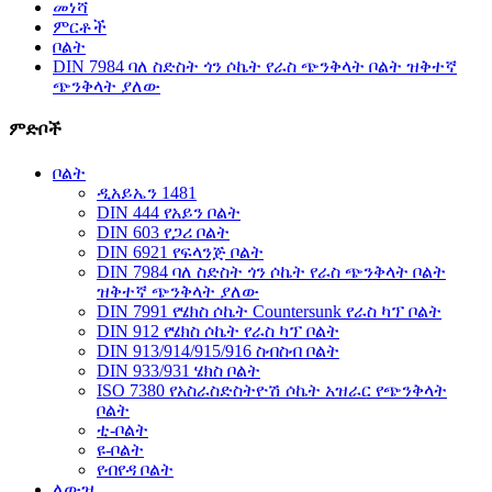
መነሻ
ምርቶች
ቦልት
DIN 7984 ባለ ስድስት ጎን ሶኬት የራስ ጭንቅላት ቦልት ዝቅተኛ
ጭንቅላት ያለው
ምድቦች
ቦልት
ዲአይኤን 1481
DIN 444 የአይን ቦልት
DIN 603 የጋሪ ቦልት
DIN 6921 የፍላንጅ ቦልት
DIN 7984 ባለ ስድስት ጎን ሶኬት የራስ ጭንቅላት ቦልት
ዝቅተኛ ጭንቅላት ያለው
DIN 7991 የሄክስ ሶኬት Countersunk የራስ ካፕ ቦልት
DIN 912 የሄክስ ሶኬት የራስ ካፕ ቦልት
DIN 913/914/915/916 ስብስብ ቦልት
DIN 933/931 ሄክስ ቦልት
ISO 7380 የአስራስድስትዮሽ ሶኬት አዝራር የጭንቅላት
ቦልት
ቲ-ቦልት
ዩ-ቦልት
የብየዳ ቦልት
ለውዝ