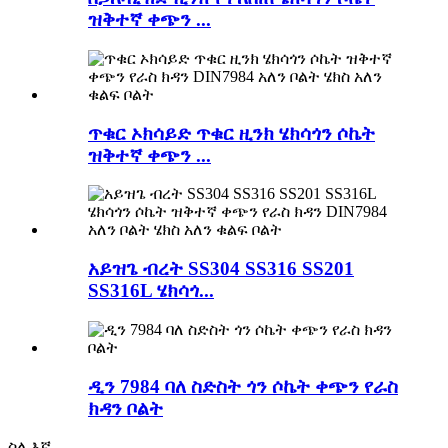
ዝቅተኛ ቀጭን ...
ጥቁር ኦክሳይድ ጥቁር ዚንክ ሄክሳጎን ሶኬት
ዝቅተኛ ቀጭን ...
አይዝጌ ብረት SS304 SS316 SS201
SS316L ሄክሳጎ...
ዲን 7984 ባለ ስድስት ጎን ሶኬት ቀጭን የራስ
ክዳን ቦልት
ስለ እኛ