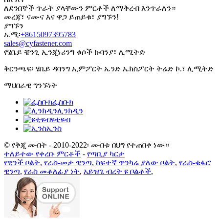
ለደንበኞች ጥራት ያላቸውን ምርቶች ለማቅረብ እንጥራለን።
መረጃ፣ ናሙና እና ዋጋ ይጠይቁ፣ ያግኙን!
ያግኙን
ኤሚ፡
+8615097395783
sales@cyfastener.com
የሄቤይ ቼንጊ ኢንጂነሪንግ ቁሶች ኩባንያ፣ ሊሚትድ
ቅርንጫፍ፡ ሄቤይ ዳባንግ ኢምፖርት ኤንድ ኤክስፖርት ትሬድ ኮ.፣ ሊሚትድ
ማህበራዊ ግንኙነት
ፌስቡክ
ሊንክዲን
ዩቲዩብ
ኢንስ
© የቅጂ መብት - 2010-2022፡ መብቱ በህግ የተጠበቀ ነው።
ተለይተው የቀረቡ ምርቶች
-
የጣቢያ ካርታ
የዊንች ቦልት
,
የራስ-መታ ዊንጣ
,
ከፍተኛ ጥንካሬ ያለው ቦልት
,
የራስ-ቁፋሮ
ዊንጣ
,
የራስ መቆለፊያ ነት
,
አይዝጌ ብረት ዩ ቦልቶች
,