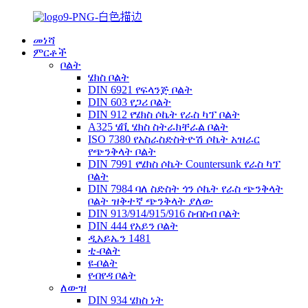
መነሻ
ምርቶች
ቦልት
ሄክስ ቦልት
DIN 6921 የፍላንጅ ቦልት
DIN 603 የጋሪ ቦልት
DIN 912 የሄክስ ሶኬት የራስ ካፕ ቦልት
A325 ሄቪ ሄክስ ስትራክቸራል ቦልት
ISO 7380 የአስራስድስትዮሽ ሶኬት አዝራር
የጭንቅላት ቦልት
DIN 7991 የሄክስ ሶኬት Countersunk የራስ ካፕ
ቦልት
DIN 7984 ባለ ስድስት ጎን ሶኬት የራስ ጭንቅላት
ቦልት ዝቅተኛ ጭንቅላት ያለው
DIN 913/914/915/916 ስብስብ ቦልት
DIN 444 የአይን ቦልት
ዲአይኤን 1481
ቲ-ቦልት
ዩ-ቦልት
የብየዳ ቦልት
ለውዝ
DIN 934 ሄክስ ነት