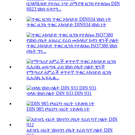
በጋለቫኒዝድ የተሰራ ነጭ ሰማያዊ ዚንክ የተለበጠ DIN
6923 ሄክስ ፍላንግ...
ጥቁር ዚንክ ጥቁር ኦክሳይድ DIN934 ሄክስ ነት
ጥቁር ኦክሳይድ ጥቁር ዚንክ የተለበጠ ISO7380 ሄክስ
ሶኬት ግን...
የማጣሪያ አምራች ቀጥተኛ ጥቁር ኦክሳይድ ዚንክ
ሲኤስኬ ኤፍኤል...
ብላክ ሄክስ ቦልት DIN 933 DIN 931
DIN 985 የካርቦን ብረት ናይሎክ ነት
አይዝጌ ብረት ሄክሳጎን ሶኬት የራስ ካፕ ቦልት DIN