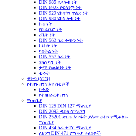
DIN 985 ናይሎክ ነት
DIN 6923 የፍላንጅ ነት
DIN 929 ሄክሳጎን ዌልድ ነት
DIN 980 ሄክስ ሎክ ነት
ክብ ነት
የቢራቢሮ ነት
ሪቬት ነት
DIN 562 ካሬ ቀጭን ነት
ኮኔክት ነት
ካስትል ነት
DIN 557 ካሬ ነት
ሄክስ ካፕ ነት
ቋሚ የመልህቅ ነት
ቲ-ነት
ዊንጣ (ስፒን)
የተዘጉ ዘንግ እና ስቲዶች
ስቲድ
የተዘበራረቀ ዘንግ
ማጠቢያ
DIN 125 DIN 127 ማጠቢያ
DIN 2093 ዲስክ ስፕሪንግ
DIN 25201 ድርብ እጥፋት ያለው ራስን የሚቆልፍ
ማጠቢያ
DIN 434 ካሬ ቴፐር ማጠቢያ
ለዘንግ DIN 471 የማቆያ ቀለበቶች