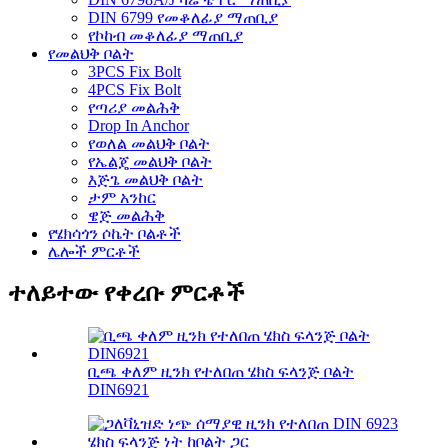
DIN 6799 የመቆለፊያ ማጠቢያ
የኮከብ መቆለፊያ ማጠቢያ
የመልህቅ ቦልት
3PCS Fix Bolt
4PCS Fix Bolt
የጣሪያ መልሕቅ
Drop In Anchor
የወለል መልህቅ ቦልት
የኤልጄ መልህቅ ቦልት
እጅጌ መልህቅ ቦልት
ታም አንከር
ዌጅ መልሕቅ
የሄክሳጎን ሶኬት ቦልቶች
ሌሎች ምርቶች
ተለይተው የቀረቡ ምርቶች
ቢጫ ቀለም ዚንክ የተለበጠ ሄክስ ፍላንጅ ቦልት
DIN6921