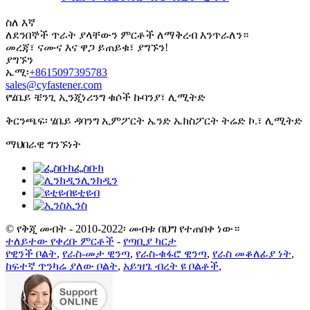
ስለ እኛ
ለደንበኞች ጥራት ያላቸውን ምርቶች ለማቅረብ እንጥራለን።
መረጃ፣ ናሙና እና ዋጋ ይጠይቁ፣ ያግኙን!
ያግኙን
ኤሚ፡
+8615097395783
sales@cyfastener.com
የሄቤይ ቼንጊ ኢንጂነሪንግ ቁሶች ኩባንያ፣ ሊሚትድ
ቅርንጫፍ፡ ሄቤይ ዳባንግ ኢምፖርት ኤንድ ኤክስፖርት ትሬድ ኮ.፣ ሊሚትድ
ማህበራዊ ግንኙነት
ፌስቡክ
ሊንክዲን
ዩቲዩብ
ኢንስ
© የቅጂ መብት - 2010-2022፡ መብቱ በህግ የተጠበቀ ነው።
ተለይተው የቀረቡ ምርቶች
-
የጣቢያ ካርታ
የዊንች ቦልት
,
የራስ-መታ ዊንጣ
,
የራስ-ቁፋሮ ዊንጣ
,
የራስ መቆለፊያ ነት
,
ከፍተኛ ጥንካሬ ያለው ቦልት
,
አይዝጌ ብረት ዩ ቦልቶች
,