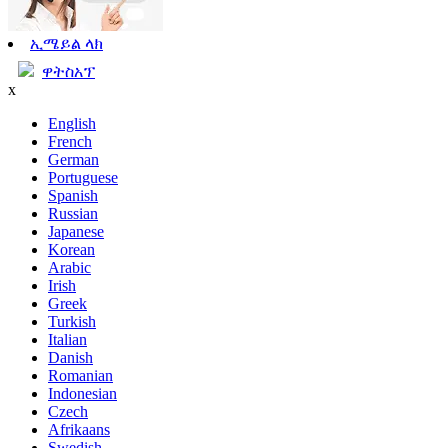
ኢሜይል ላክ
ዋትስአፕ
x
English
French
German
Portuguese
Spanish
Russian
Japanese
Korean
Arabic
Irish
Greek
Turkish
Italian
Danish
Romanian
Indonesian
Czech
Afrikaans
Swedish