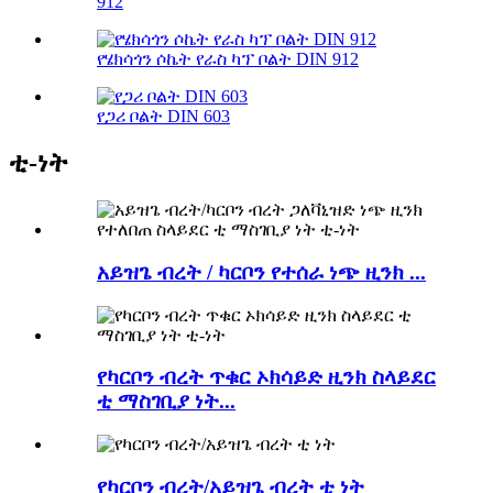
912
የሄክሳጎን ሶኬት የራስ ካፕ ቦልት DIN 912
የጋሪ ቦልት DIN 603
ቲ-ነት
አይዝጌ ብረት / ካርቦን የተሰራ ነጭ ዚንክ ...
የካርቦን ብረት ጥቁር ኦክሳይድ ዚንክ ስላይደር
ቲ ማስገቢያ ነት...
የካርቦን ብረት/አይዝጌ ብረት ቲ ነት