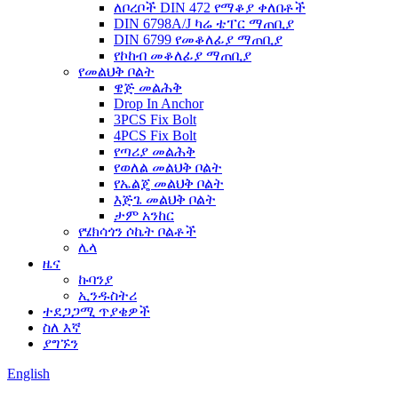
ለቦረቦች DIN 472 የማቆያ ቀለበቶች
DIN 6798A/J ካሬ ቴፐር ማጠቢያ
DIN 6799 የመቆለፊያ ማጠቢያ
የኮከብ መቆለፊያ ማጠቢያ
የመልህቅ ቦልት
ዌጅ መልሕቅ
Drop In Anchor
3PCS Fix Bolt
4PCS Fix Bolt
የጣሪያ መልሕቅ
የወለል መልህቅ ቦልት
የኤልጄ መልህቅ ቦልት
እጅጌ መልህቅ ቦልት
ታም አንከር
የሄክሳጎን ሶኬት ቦልቶች
ሌላ
ዜና
ኩባንያ
ኢንዱስትሪ
ተደጋጋሚ ጥያቄዎች
ስለ እኛ
ያግኙን
English