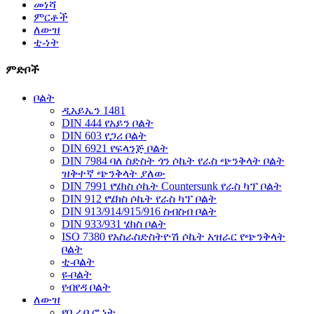
መነሻ
ምርቶች
ለውዝ
ቲ-ነት
ምድቦች
ቦልት
ዲአይኤን 1481
DIN 444 የአይን ቦልት
DIN 603 የጋሪ ቦልት
DIN 6921 የፍላንጅ ቦልት
DIN 7984 ባለ ስድስት ጎን ሶኬት የራስ ጭንቅላት ቦልት
ዝቅተኛ ጭንቅላት ያለው
DIN 7991 የሄክስ ሶኬት Countersunk የራስ ካፕ ቦልት
DIN 912 የሄክስ ሶኬት የራስ ካፕ ቦልት
DIN 913/914/915/916 ስብስብ ቦልት
DIN 933/931 ሄክስ ቦልት
ISO 7380 የአስራስድስትዮሽ ሶኬት አዝራር የጭንቅላት
ቦልት
ቲ-ቦልት
ዩ-ቦልት
የብየዳ ቦልት
ለውዝ
የቢራቢሮ ነት