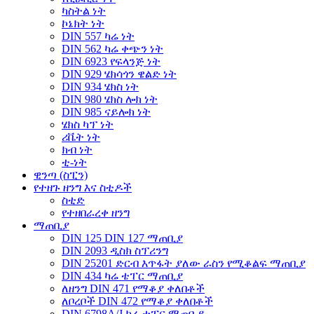
ካስትል ነት
ኮኔክት ነት
DIN 557 ካሬ ነት
DIN 562 ካሬ ቀጭን ነት
DIN 6923 የፍላንጅ ነት
DIN 929 ሄክሳጎን ዌልድ ነት
DIN 934 ሄክስ ነት
DIN 980 ሄክስ ሎክ ነት
DIN 985 ናይሎክ ነት
ሄክስ ካፕ ነት
ሪቬት ነት
ክብ ነት
ቲ-ነት
ዊንጣ (ስፒን)
የተዘጉ ዘንግ እና ስቲዶች
ስቲድ
የተዘበራረቀ ዘንግ
ማጠቢያ
DIN 125 DIN 127 ማጠቢያ
DIN 2093 ዲስክ ስፕሪንግ
DIN 25201 ድርብ እጥፋት ያለው ራስን የሚቆልፍ ማጠቢያ
DIN 434 ካሬ ቴፐር ማጠቢያ
ለዘንግ DIN 471 የማቆያ ቀለበቶች
ለቦረቦች DIN 472 የማቆያ ቀለበቶች
DIN 6798A/J ካሬ ቴፐር ማጠቢያ