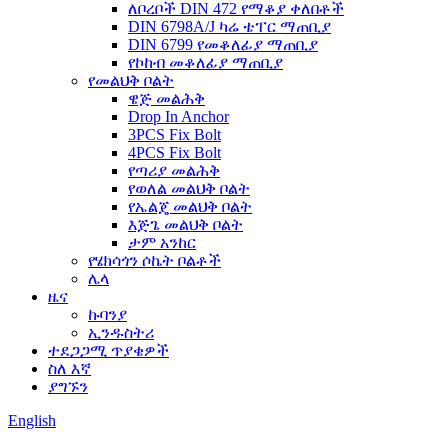
ለቦረቦች DIN 472 የማቆያ ቀለበቶች
DIN 6798A/J ካሬ ቴፐር ማጠቢያ
DIN 6799 የመቆለፊያ ማጠቢያ
የኮከብ መቆለፊያ ማጠቢያ
የመልህቅ ቦልት
ዌጅ መልሕቅ
Drop In Anchor
3PCS Fix Bolt
4PCS Fix Bolt
የጣሪያ መልሕቅ
የወለል መልህቅ ቦልት
የኤልጄ መልህቅ ቦልት
እጅጌ መልህቅ ቦልት
ታም አንከር
የሄክሳጎን ሶኬት ቦልቶች
ሌላ
ዜና
ኩባንያ
ኢንዱስትሪ
ተደጋጋሚ ጥያቄዎች
ስለ እኛ
ያግኙን
English