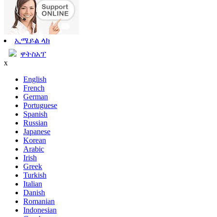
ኢሜይል ላክ
ዋትስአፕ
x
English
French
German
Portuguese
Spanish
Russian
Japanese
Korean
Arabic
Irish
Greek
Turkish
Italian
Danish
Romanian
Indonesian