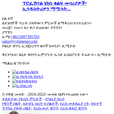
ፕሮፌሽናል ሄክስ ቁልፍ መሳሪያዎች፡
ኢንዱስትሪዎን ማሟላት...
ስለ እኛ
ለደንበኞች ጥራት ያላቸውን ምርቶች ለማቅረብ እንጥራለን።
መረጃ፣ ናሙና እና ዋጋ ይጠይቁ፣ ያግኙን!
ያግኙን
ኤሚ፡
+8615097395783
sales@cyfastener.com
የሄቤይ ቼንጊ ኢንጂነሪንግ ቁሶች ኩባንያ፣ ሊሚትድ
ቅርንጫፍ፡ ሄቤይ ዳባንግ ኢምፖርት ኤንድ ኤክስፖርት ትሬድ ኮ.፣ ሊሚትድ
ማህበራዊ ግንኙነት
ፌስቡክ
ሊንክዲን
ዩቲዩብ
ኢንስ
© የቅጂ መብት - 2010-2022፡ መብቱ በህግ የተጠበቀ ነው።
ተለይተው የቀረቡ ምርቶች
-
የጣቢያ ካርታ
የዊንች ቦልት
,
አይዝጌ ብረት ዩ ቦልቶች
,
የራስ መቆለፊያ ነት
,
ከፍተኛ
ጥንካሬ ያለው ቦልት
,
የራስ-መታ ዊንጣ
,
የራስ-ቁፋሮ ዊንጣ
,