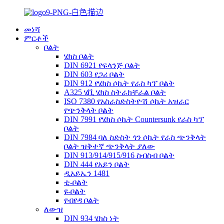
መነሻ
ምርቶች
ቦልት
ሄክስ ቦልት
DIN 6921 የፍላንጅ ቦልት
DIN 603 የጋሪ ቦልት
DIN 912 የሄክስ ሶኬት የራስ ካፕ ቦልት
A325 ሄቪ ሄክስ ስትራክቸራል ቦልት
ISO 7380 የአስራስድስትዮሽ ሶኬት አዝራር
የጭንቅላት ቦልት
DIN 7991 የሄክስ ሶኬት Countersunk የራስ ካፕ
ቦልት
DIN 7984 ባለ ስድስት ጎን ሶኬት የራስ ጭንቅላት
ቦልት ዝቅተኛ ጭንቅላት ያለው
DIN 913/914/915/916 ስብስብ ቦልት
DIN 444 የአይን ቦልት
ዲአይኤን 1481
ቲ-ቦልት
ዩ-ቦልት
የብየዳ ቦልት
ለውዝ
DIN 934 ሄክስ ነት