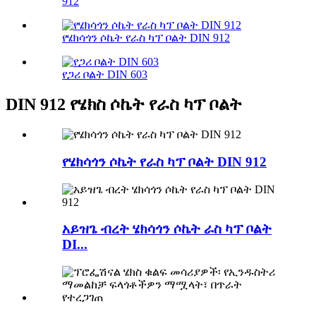
912
የሄክሳጎን ሶኬት የራስ ካፕ ቦልት DIN 912
የጋሪ ቦልት DIN 603
DIN 912 የሄክስ ሶኬት የራስ ካፕ ቦልት
የሄክሳጎን ሶኬት የራስ ካፕ ቦልት DIN 912
አይዝጌ ብረት ሄክሳጎን ሶኬት ራስ ካፕ ቦልት
DI...