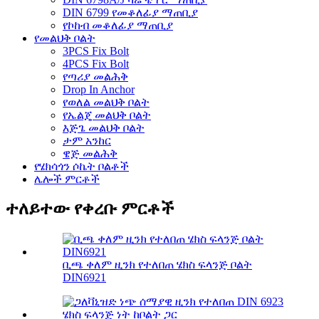
DIN 6799 የመቆለፊያ ማጠቢያ
የኮከብ መቆለፊያ ማጠቢያ
የመልህቅ ቦልት
3PCS Fix Bolt
4PCS Fix Bolt
የጣሪያ መልሕቅ
Drop In Anchor
የወለል መልህቅ ቦልት
የኤልጄ መልህቅ ቦልት
እጅጌ መልህቅ ቦልት
ታም አንከር
ዌጅ መልሕቅ
የሄክሳጎን ሶኬት ቦልቶች
ሌሎች ምርቶች
ተለይተው የቀረቡ ምርቶች
ቢጫ ቀለም ዚንክ የተለበጠ ሄክስ ፍላንጅ ቦልት
DIN6921