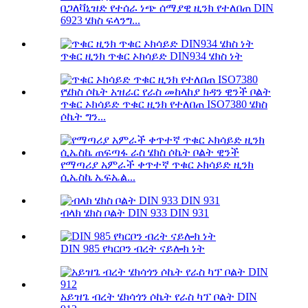
በጋለቫኒዝድ የተሰራ ነጭ ሰማያዊ ዚንክ የተለበጠ DIN
6923 ሄክስ ፍላንግ...
ጥቁር ዚንክ ጥቁር ኦክሳይድ DIN934 ሄክስ ነት
ጥቁር ኦክሳይድ ጥቁር ዚንክ የተለበጠ ISO7380 ሄክስ
ሶኬት ግን...
የማጣሪያ አምራች ቀጥተኛ ጥቁር ኦክሳይድ ዚንክ
ሲኤስኬ ኤፍኤል...
ብላክ ሄክስ ቦልት DIN 933 DIN 931
DIN 985 የካርቦን ብረት ናይሎክ ነት
አይዝጌ ብረት ሄክሳጎን ሶኬት የራስ ካፕ ቦልት DIN