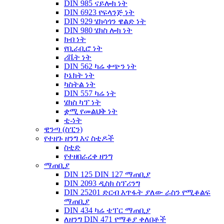
DIN 985 ናይሎክ ነት
DIN 6923 የፍላንጅ ነት
DIN 929 ሄክሳጎን ዌልድ ነት
DIN 980 ሄክስ ሎክ ነት
ክብ ነት
የቢራቢሮ ነት
ሪቬት ነት
DIN 562 ካሬ ቀጭን ነት
ኮኔክት ነት
ካስትል ነት
DIN 557 ካሬ ነት
ሄክስ ካፕ ነት
ቋሚ የመልህቅ ነት
ቲ-ነት
ዊንጣ (ስፒን)
የተዘጉ ዘንግ እና ስቲዶች
ስቲድ
የተዘበራረቀ ዘንግ
ማጠቢያ
DIN 125 DIN 127 ማጠቢያ
DIN 2093 ዲስክ ስፕሪንግ
DIN 25201 ድርብ እጥፋት ያለው ራስን የሚቆልፍ
ማጠቢያ
DIN 434 ካሬ ቴፐር ማጠቢያ
ለዘንግ DIN 471 የማቆያ ቀለበቶች