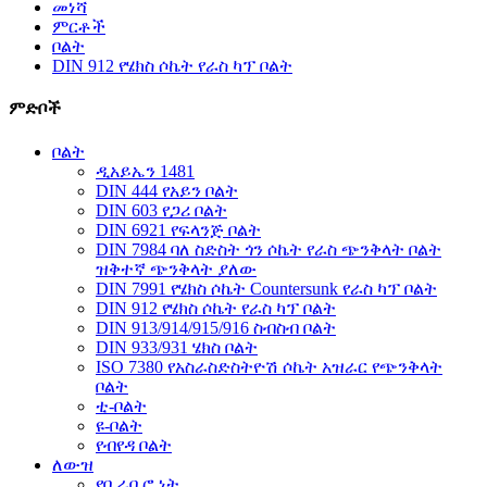
መነሻ
ምርቶች
ቦልት
DIN 912 የሄክስ ሶኬት የራስ ካፕ ቦልት
ምድቦች
ቦልት
ዲአይኤን 1481
DIN 444 የአይን ቦልት
DIN 603 የጋሪ ቦልት
DIN 6921 የፍላንጅ ቦልት
DIN 7984 ባለ ስድስት ጎን ሶኬት የራስ ጭንቅላት ቦልት
ዝቅተኛ ጭንቅላት ያለው
DIN 7991 የሄክስ ሶኬት Countersunk የራስ ካፕ ቦልት
DIN 912 የሄክስ ሶኬት የራስ ካፕ ቦልት
DIN 913/914/915/916 ስብስብ ቦልት
DIN 933/931 ሄክስ ቦልት
ISO 7380 የአስራስድስትዮሽ ሶኬት አዝራር የጭንቅላት
ቦልት
ቲ-ቦልት
ዩ-ቦልት
የብየዳ ቦልት
ለውዝ
የቢራቢሮ ነት