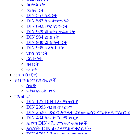
ካስትል ነት
ኮኔክት ነት
DIN 557 ካሬ ነት
DIN 562 ካሬ ቀጭን ነት
DIN 6923 የፍላንጅ ነት
DIN 929 ሄክሳጎን ዌልድ ነት
DIN 934 ሄክስ ነት
DIN 980 ሄክስ ሎክ ነት
DIN 985 ናይሎክ ነት
ሄክስ ካፕ ነት
ሪቬት ነት
ክብ ነት
ቲ-ነት
ዊንጣ (ስፒን)
የተዘጉ ዘንግ እና ስቲዶች
ስቲድ
የተዘበራረቀ ዘንግ
ማጠቢያ
DIN 125 DIN 127 ማጠቢያ
DIN 2093 ዲስክ ስፕሪንግ
DIN 25201 ድርብ እጥፋት ያለው ራስን የሚቆልፍ ማጠቢያ
DIN 434 ካሬ ቴፐር ማጠቢያ
ለዘንግ DIN 471 የማቆያ ቀለበቶች
ለቦረቦች DIN 472 የማቆያ ቀለበቶች
DIN 6798A/J ካሬ ቴፐር ማጠቢያ