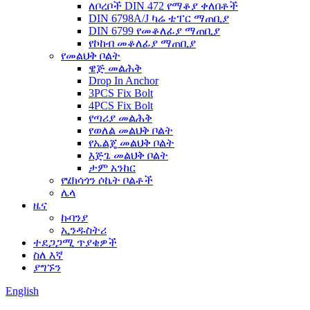
ለቦረቦች DIN 472 የማቆያ ቀለበቶች
DIN 6798A/J ካሬ ቴፐር ማጠቢያ
DIN 6799 የመቆለፊያ ማጠቢያ
የኮከብ መቆለፊያ ማጠቢያ
የመልህቅ ቦልት
ዌጅ መልሕቅ
Drop In Anchor
3PCS Fix Bolt
4PCS Fix Bolt
የጣሪያ መልሕቅ
የወለል መልህቅ ቦልት
የኤልጄ መልህቅ ቦልት
እጅጌ መልህቅ ቦልት
ታም አንከር
የሄክሳጎን ሶኬት ቦልቶች
ሌላ
ዜና
ኩባንያ
ኢንዱስትሪ
ተደጋጋሚ ጥያቄዎች
ስለ እኛ
ያግኙን
English