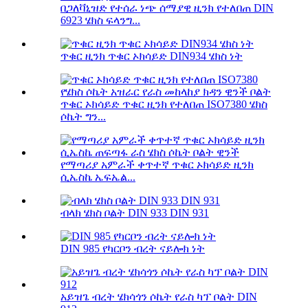
በጋለቫኒዝድ የተሰራ ነጭ ሰማያዊ ዚንክ የተለበጠ DIN
6923 ሄክስ ፍላንግ...
ጥቁር ዚንክ ጥቁር ኦክሳይድ DIN934 ሄክስ ነት
ጥቁር ኦክሳይድ ጥቁር ዚንክ የተለበጠ ISO7380 ሄክስ
ሶኬት ግን...
የማጣሪያ አምራች ቀጥተኛ ጥቁር ኦክሳይድ ዚንክ
ሲኤስኬ ኤፍኤል...
ብላክ ሄክስ ቦልት DIN 933 DIN 931
DIN 985 የካርቦን ብረት ናይሎክ ነት
አይዝጌ ብረት ሄክሳጎን ሶኬት የራስ ካፕ ቦልት DIN