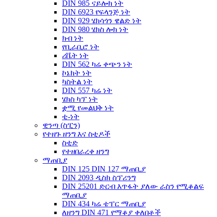
DIN 985 ናይሎክ ነት
DIN 6923 የፍላንጅ ነት
DIN 929 ሄክሳጎን ዌልድ ነት
DIN 980 ሄክስ ሎክ ነት
ክብ ነት
የቢራቢሮ ነት
ሪቬት ነት
DIN 562 ካሬ ቀጭን ነት
ኮኔክት ነት
ካስትል ነት
DIN 557 ካሬ ነት
ሄክስ ካፕ ነት
ቋሚ የመልህቅ ነት
ቲ-ነት
ዊንጣ (ስፒን)
የተዘጉ ዘንግ እና ስቲዶች
ስቲድ
የተዘበራረቀ ዘንግ
ማጠቢያ
DIN 125 DIN 127 ማጠቢያ
DIN 2093 ዲስክ ስፕሪንግ
DIN 25201 ድርብ እጥፋት ያለው ራስን የሚቆልፍ
ማጠቢያ
DIN 434 ካሬ ቴፐር ማጠቢያ
ለዘንግ DIN 471 የማቆያ ቀለበቶች