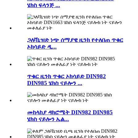
ሄክስ ፍላንጅ ...
ጋለቫኒዝድ ነጭ ሰማያዊ ዚንክ የተለበጠ ጥቁር
ኦክሳይድ ዲ...
ጥቁር ዚንክ ጥቁር ኦክሳይድ DIN982
DIN985 ሄክስ ናይሎን ...
መከላከያ ዳክሮሜት DIN982 DIN985
ሄክስ ናይሎን ኤል...