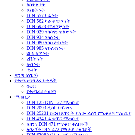
ካስትል ነት
ኮኔክት ነት
DIN 557 ካሬ ነት
DIN 562 ካሬ ቀጭን ነት
DIN 6923 የፍላንጅ ነት
DIN 929 ሄክሳጎን ዌልድ ነት
DIN 934 ሄክስ ነት
DIN 980 ሄክስ ሎክ ነት
DIN 985 ናይሎክ ነት
ሄክስ ካፕ ነት
ሪቬት ነት
ክብ ነት
ቲ-ነት
ዊንጣ (ስፒን)
የተዘጉ ዘንግ እና ስቲዶች
ስቲድ
የተዘበራረቀ ዘንግ
ማጠቢያ
DIN 125 DIN 127 ማጠቢያ
DIN 2093 ዲስክ ስፕሪንግ
DIN 25201 ድርብ እጥፋት ያለው ራስን የሚቆልፍ ማጠቢያ
DIN 434 ካሬ ቴፐር ማጠቢያ
ለዘንግ DIN 471 የማቆያ ቀለበቶች
ለቦረቦች DIN 472 የማቆያ ቀለበቶች
DIN 6798A/J ካሬ ቴፐር ማጠቢያ