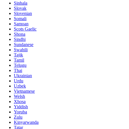
Sinhala
Slovak
Slovenian
Somali
Samoan
Scots Gaelic
Shona
Sindhi
Sundanese
Swahili
Tajik
Tamil
Telugu
Thai
Ukrainian
Urdu
Uzbek
Vietnamese
Welsh
Xhosa
Yiddish
Yoruba
Zulu
Kinyarwanda
Tatar