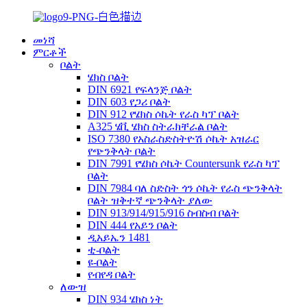
መነሻ
ምርቶች
ቦልት
ሄክስ ቦልት
DIN 6921 የፍላንጅ ቦልት
DIN 603 የጋሪ ቦልት
DIN 912 የሄክስ ሶኬት የራስ ካፕ ቦልት
A325 ሄቪ ሄክስ ስትራክቸራል ቦልት
ISO 7380 የአስራስድስትዮሽ ሶኬት አዝራር
የጭንቅላት ቦልት
DIN 7991 የሄክስ ሶኬት Countersunk የራስ ካፕ
ቦልት
DIN 7984 ባለ ስድስት ጎን ሶኬት የራስ ጭንቅላት
ቦልት ዝቅተኛ ጭንቅላት ያለው
DIN 913/914/915/916 ስብስብ ቦልት
DIN 444 የአይን ቦልት
ዲአይኤን 1481
ቲ-ቦልት
ዩ-ቦልት
የብየዳ ቦልት
ለውዝ
DIN 934 ሄክስ ነት