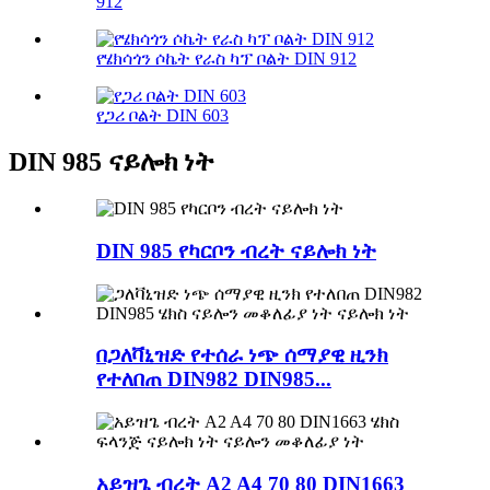
912
የሄክሳጎን ሶኬት የራስ ካፕ ቦልት DIN 912
የጋሪ ቦልት DIN 603
DIN 985 ናይሎክ ነት
DIN 985 የካርቦን ብረት ናይሎክ ነት
በጋለቫኒዝድ የተሰራ ነጭ ሰማያዊ ዚንክ
የተለበጠ DIN982 DIN985...
አይዝጌ ብረት A2 A4 70 80 DIN1663