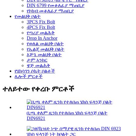
DIN 6799 የመቆለፊያ ማጠቢያ
የኮከብ መቆለፊያ ማጠቢያ
የመልህቅ ቦልት
3PCS Fix Bolt
4PCS Fix Bolt
የጣሪያ መልሕቅ
Drop In Anchor
የወለል መልህቅ ቦልት
የኤልጄ መልህቅ ቦልት
እጅጌ መልህቅ ቦልት
ታም አንከር
ዌጅ መልሕቅ
የሄክሳጎን ሶኬት ቦልቶች
ሌሎች ምርቶች
ተለይተው የቀረቡ ምርቶች
ቢጫ ቀለም ዚንክ የተለበጠ ሄክስ ፍላንጅ ቦልት
DIN6921