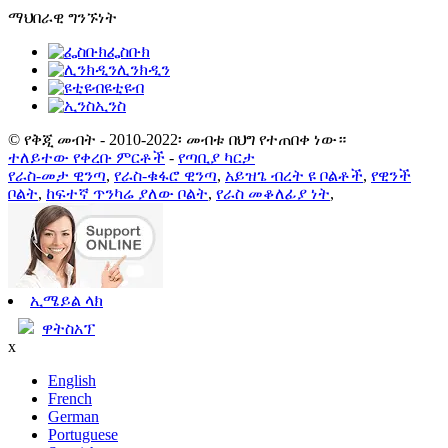
ማህበራዊ ግንኙነት
ፌስቡክ
ሊንክዲን
ዩቲዩብ
ኢንስ
© የቅጂ መብት - 2010-2022፡ መብቱ በህግ የተጠበቀ ነው።
ተለይተው የቀረቡ ምርቶች
-
የጣቢያ ካርታ
የራስ-መታ ዊንጣ
,
የራስ-ቁፋሮ ዊንጣ
,
አይዝጌ ብረት ዩ ቦልቶች
,
የዊንች
ቦልት
,
ከፍተኛ ጥንካሬ ያለው ቦልት
,
የራስ መቆለፊያ ነት
,
ኢሜይል ላክ
ዋትስአፕ
x
English
French
German
Portuguese