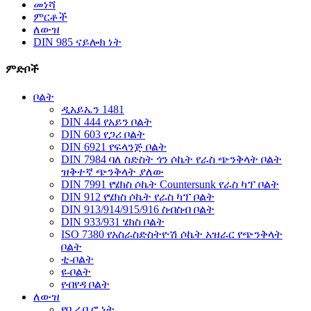
መነሻ
ምርቶች
ለውዝ
DIN 985 ናይሎክ ነት
ምድቦች
ቦልት
ዲአይኤን 1481
DIN 444 የአይን ቦልት
DIN 603 የጋሪ ቦልት
DIN 6921 የፍላንጅ ቦልት
DIN 7984 ባለ ስድስት ጎን ሶኬት የራስ ጭንቅላት ቦልት
ዝቅተኛ ጭንቅላት ያለው
DIN 7991 የሄክስ ሶኬት Countersunk የራስ ካፕ ቦልት
DIN 912 የሄክስ ሶኬት የራስ ካፕ ቦልት
DIN 913/914/915/916 ስብስብ ቦልት
DIN 933/931 ሄክስ ቦልት
ISO 7380 የአስራስድስትዮሽ ሶኬት አዝራር የጭንቅላት
ቦልት
ቲ-ቦልት
ዩ-ቦልት
የብየዳ ቦልት
ለውዝ
የቢራቢሮ ነት