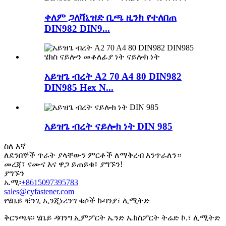
ቀለም ጋለቫኒዝድ ቢጫ ዚንክ የተለበጠ
DIN982 DIN9...
አይዝጌ ብረት A2 70 A4 80 DIN982
DIN985 Hex N...
አይዝጌ ብረት ናይሎክ ነት DIN 985
ስለ እኛ
ለደንበኞች ጥራት ያላቸውን ምርቶች ለማቅረብ እንጥራለን።
መረጃ፣ ናሙና እና ዋጋ ይጠይቁ፣ ያግኙን!
ያግኙን
ኤሚ፡
+8615097395783
sales@cyfastener.com
የሄቤይ ቼንጊ ኢንጂነሪንግ ቁሶች ኩባንያ፣ ሊሚትድ
ቅርንጫፍ፡ ሄቤይ ዳባንግ ኢምፖርት ኤንድ ኤክስፖርት ትሬድ ኮ.፣ ሊሚትድ